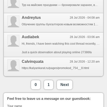
Тур на майские праздники — бронировали заранее, выбрали хороший отель до того как всё разобрали. Вылетели в удобное время, отдохнули отлично. Цена оказалась ниже чем у конкурентов. тур в Белек из Москвы
Andreytus
28 Jul 2026 - 04:08 am
Обучение группы бухгалтеров новым возможностям 1С после обновления. За полдня разобрали все изменения, ответили на вопросы. Работа пошла в новом режиме без потери темпа. обслуживание 1С
Audiabek
28 Jul 2026 - 03:06 am
Hi, friends, I have been watching this cool thread recently, and I wanted to drop a few points. To begin with, I\'ve noticed that plenty of punters usually overlook the importance of proper budget control, and this really makes or breaks the gaming experience. Also, slots right now get incredibly volatile, which means one have to watch out. By the way, it\'s worth to examine https://chicken-road-code-8.netlify.app, which provides very reliable insights for improve the fun. Moreover, I think that recovering money lost is the quickest route to go broke, so just remember when to walk away. Do you concur with this, or is there another mindset? Share your ideas below!
Just a quick observation about playing online 27386fa
Calvinquata
28 Jul 2026 - 12:20 am
https://kalyankarat.ru/pages/promokod_754__8.html
0
1
Next
Feel free to leave us a message on our guestbook:
Your name