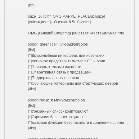
[hr]
[size=16][b]#4 OMG MARKETPLACE[/b][/size]
[color=green]⭐ Оценка: 8.5/10[/color]
OMG (бывший Omgomg) работает как стабильная площадка среднего звена, ориентированная на европейский и азиатский сегменты. Отличный старт для начинающих благодаря простой навигации.
[color=green][b]✅ Плюсы:[/b][/color]
[list]
[*]Дружелюбный интерфейс для новеньких
[*]Активное представительство в ЕС и Азии
[*]Привлекательные расценки
[*]Оперативная связь с продавцами
[*]Поддержка разных языков
[*]Обучающие материалы для стартующих юзеров
[/list]
[color=red][b]❌ Минусы:[/b][/color]
[list]
[*]Урезанный список криптовалют
[*]Скромная база поставщиков
[*]Базовые функции безопасности в сравнении с лидерами
[/list]