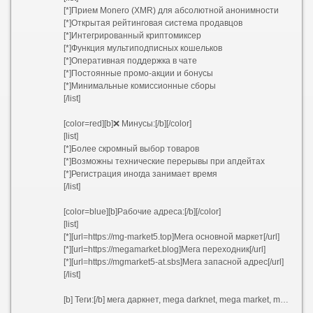
[*]Прием Monero (XMR) для абсолютной анонимности
[*]Открытая рейтинговая система продавцов
[*]Интегрированный криптомиксер
[*]Функция мультиподписных кошельков
[*]Оперативная поддержка в чате
[*]Постоянные промо-акции и бонусы
[*]Минимальные комиссионные сборы
[/list]
[color=red][b]❌ Минусы:[/b][/color]
[list]
[*]Более скромный выбор товаров
[*]Возможны технические перерывы при апдейтах
[*]Регистрация иногда занимает время
[/list]
[color=blue][b]Рабочие адреса:[/b][/color]
[list]
[*][url=https://mg-market5.top]Мега основной маркет[/url]
[*][url=https://megamarket.blog]Мега переходник[/url]
[*][url=https://mgmarket5-at.sbs]Мега запасной адрес[/url]
[/list]
[b] Теги:[/b] мега даркнет, mega darknet, mega market, mega onion, mega tor, mega official, mega marketplace, mega sb, mgmarket, mgmarket 5at, mgmarket 6at, mgmarket 6 at, mgmarket 5 at, mgmarket 7at