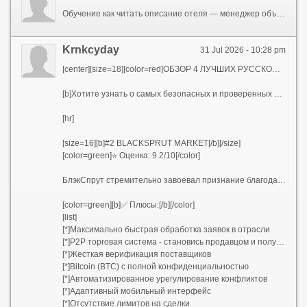
Обучение как читать описание отеля — менеджер объяснил что значат звёзды, типы питания и категории номеров. Теперь сам разбираюсь в предложениях и не переплачиваю. отдых в Турции из Москвы
Krnkcyday
31 Jul 2026 - 10:28 pm
[center][size=18][color=red]ОБЗОР 4 ЛУЧШИХ РУССКОЯЗЫЧНЫХ ДАРКНЕТ ПЛОЩАДОК 2026[/color][/size][/center]
[b]Хотите узнать о самых безопасных и проверенных русскоязычных даркнет маркетплейсах 2026 года?[/b] Представляем подробный анализ четырех лидирующих платформ, которые контролируют подпольный рынок в России, Украине, Беларуси, Казахстане и прочих странах СНГ.
[hr]
[size=16][b]#2 BLACKSPRUT MARKET[/b][/size]
[color=green]⭐ Оценка: 9.2/10[/color]
БлэкСпрут стремительно завоевал признание благодаря мгновенным транзакциям и превосходной проверке поставщиков. Площадка славится русскоязычным комьюнити, при этом поддерживает все основные языки.
[color=green][b]✅ Плюсы:[/b][/color]
[list]
[*]Максимально быстрая обработка заявок в отрасли
[*]P2P торговая система - становись продавцом и получай доход
[*]Жесткая верификация поставщиков
[*]Bitcoin (BTC) с полной конфиденциальностью
[*]Автоматизированное урегулирование конфликтов
[*]Адаптивный мобильный интерфейс
[*]Отсутствие лимитов на сделки