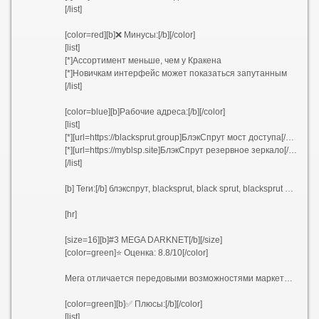
[/list]
[color=red][b]❌ Минусы:[/b][/color]
[list]
[*]Ассортимент меньше, чем у Кракена
[*]Новичкам интерфейс может показаться запутанным
[/list]
[color=blue][b]Рабочие адреса:[/b][/color]
[list]
[*][url=https://blacksprut.group]БлэкСпрут мост доступа[/url]
[*][url=https://myblsp.site]БлэкСпрут резервное зеркало[/url]
[/list]
[b] Теги:[/b] блэкспрут, blacksprut, black sprut, blacksprut market, blacksprut onion, blacksprut tor, bs darknet, blacksprut official, blsp at, blsp ap, blsp at сайт, blsp at ru, blsp at media, bs2best at, bs2web at
[hr]
[size=16][b]#3 MEGA DARKNET[/b][/size]
[color=green]⭐ Оценка: 8.8/10[/color]
Мега отличается передовыми возможностями маркетплейса и активным сообществом. Проект акцентирует внимание на открытости продавцов через подробные оценки и комментарии покупателей.
[color=green][b]✅ Плюсы:[/b][/color]
[list]