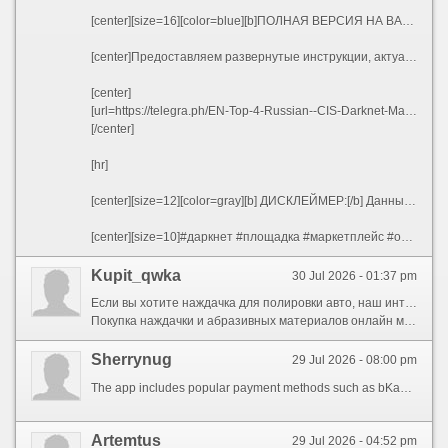
[center][size=16][color=blue][b]ПОЛНАЯ ВЕРСИЯ НА ВАШЕМ ЯЗЫКЕ[/b][/color][/size][/center]
[center]Предоставляем развернутые инструкции, актуальные адреса, предупреждения о рисках и специальные предложения на различных языках:[/center]
[center]
[url=https://telegra.ph/EN-Top-4-Russian--CIS-Darknet-Marketplaces-2026---Kraken-BlackSprut-Mega-OMG-Reviewr-03-07][b]English Version[/b][/url] | [url=https://telegra.ph/RU-TOP-4-Russkoyazychnye-Darknet-Ploshchadki-2026---Obzor-Kraken-BlackSprut-Mega-OMG-03-07][b]Русский[/b][/url] | [url=https://telegra.ph/UA-TOP-4-Ros%D1%96jskomovn%D1%96-Darknet-Ploshchadki-2026---Oglyad-Kraken-BlackSprut-Mega-OMG-03-07][b]Українська[/b][/url] | [url=https://telegra.ph/AZ-TOP-4-Rus-Dilli-Darknet-Bazarlar%C4%B1-2026---Kraken-BlackSprut-Mega-OMG-%C4%B0cmal%C4%B1-03-07][b]Azərbaycan[/b][/url] | [url=https://telegra.ph/BE-TOP-4-Ruskamo%D1%9Enyya-Darknet-Plyaco%D1%9Ek%D1%96-2026---Aglyad-Kraken-BlackSprut-Mega-OMG-03-07][b]Беларуская[/b][/url] | [url=https://telegra.ph/KY-TOP-4-Oruscha-Darknet-Platformalary-2026---Kraken-BlackSprut-Mega-OMG-Serep-03-07][b]Кыргызча[/b][/url] | [url=https://telegra.ph/UZ-TOP-4-Rus-Tili-Darknet-Bozorlari-2026---Kraken-BlackSprut-Mega-OMG-Sharhi-03-07][b]O\'zbek[/b][/url] | [url=https://telegra.ph/KK-TOP-4-Orys-T%D1%96ld%D1%96-Darknet-Ala%D2%A3dary-2026---Kraken-BlackSprut-Mega-OMG-SHoluy-03-07][b]Қазақ[/b][/url]
[/center]
[hr]
[center][size=12][color=gray][b] ДИСКЛЕЙМЕР:[/b] Данный материал создан исключительно в образовательных и ознакомительных целях. Соблюдайте законодательство вашего региона.[/color][/size][/center]
[center][size=10]#даркнет #площадка #маркетплейс #обзор #кракен #блэкспрут #мега #омг #крипта #безопасность #конфиденциальность #тор #онион #дарквеб[/size][/center]
Kupit_qwka
30 Jul 2026 - 01:37 pm
Если вы хотите наждачка для полировки авто, наш интернет магазин предлагает большой выбор и выгодные цены.
Покупка наждачки и абразивных материалов онлайн может стать самым выгодным решением.
Sherrynug
29 Jul 2026 - 08:00 pm
The app includes popular payment methods such as bKash and Nagad, works on Android devices via an APK file and on iOS as a Progressive Web App (PWA). The Glory Casino app is the official mobile version of the platform designed for players in Bangladesh, Glory Casino APK download: https://glory-app-download.com/ giving access to over 4,500 casino games, including slots, live dealer tables, crash games, and classic table games. The same features as the desktop site, including promotions, account management, and customer assistance.
Artemtus
29 Jul 2026 - 04:52 pm