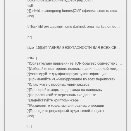
[color=blue][b]Рабочие адреса:[/b][/color]
[list]
[*][url=https://omgomg.homes]ОМГ официальная площадка[/url]
[/list]
[b]Теги:[/b] омг даркнет, omg darknet, omg market, omgomg, omg onion, omg tor, omg official, omg marketplace, omgomg ссылка, omgomg market, omgomg нарко, omgomg официальная, omgomg рабочая ссылка, omgomg маркет, сайт omgomg, omgomg зеркало, omgomg ton
[hr]
[size=15][b]ПРАВИЛА БЕЗОПАСНОСТИ ДЛЯ ВСЕХ СЕРВИСОВ[/b][/size]
[list=1]
[*]Обязательно применяйте TOR-браузер совместно с VPN
[*]Избегайте повторного использования паролей между сайтами
[*]Активируйте двухфакторную аутентификацию
[*]Применяйте PGP-шифрование во всех переписках
[*]Стартуйте с пробных мини-заказов
[*]Проверяйте зеркала до входа на площадку
[*]Не раскрывайте персональные данные
[*]Задействуйте криптомиксеры
[*]Разделяйте кошельки для разных операций
[*]Проводите регулярный аудит своей защиты
[/list]
[hr]